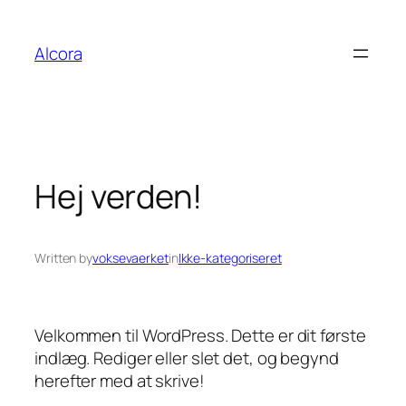
Spring
til
Alcora
indhold
Hej verden!
Written by
voksevaerket
in
Ikke-kategoriseret
Velkommen til WordPress. Dette er dit første
indlæg. Rediger eller slet det, og begynd
herefter med at skrive!