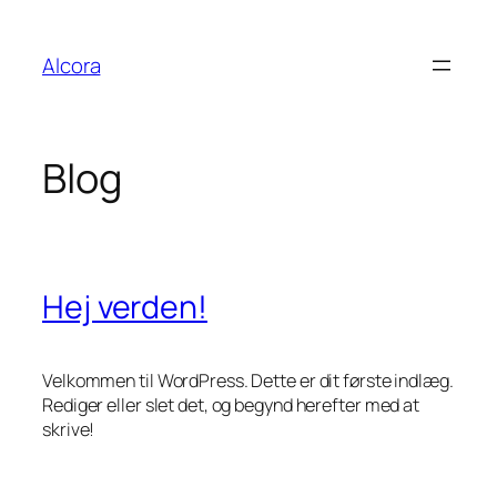
Spring
til
Alcora
indhold
Blog
Hej verden!
Velkommen til WordPress. Dette er dit første indlæg.
Rediger eller slet det, og begynd herefter med at
skrive!